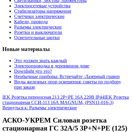
Светильники, люстры, прожекторы
Электросетевые устройства
Стабилизаторы напряжения
Счетчики электрические
Кабели, провода
Разъемы электрические
Розетки и выключатели
Осветительные щитки
Новые материалы
Это должен знать каждый
Электропроводка в деревянном доме
Downlight что это?
Необычные приборы: Встречайте -Лазерный гравер
Виды железных опор освещения: советы по подбору
при заказе
IEK Розетка переносная 213 2P+PE 16A 220В IP44
IEK Розетка
стационарная ССИ-113 16А MAGNUM, (PSN11-016-3)
Вернуться к: Разъемы электрические
АСКО-УКРЕМ Силовая розетка
стационарная ГC 32А/5 3Р+N+РЕ (125)