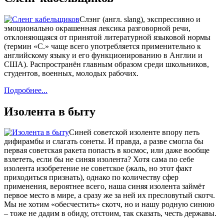
Слэнг (англ. slang), экспрессивно и
эмоционально окрашенная лексика разговорной речи,
отклоняющаяся от принятой литературной языковой нормы
(термин «С.» чаще всего употребляется применительно к
английскому языку и его функционированию в Англии и
США). Распространён главным образом среди школьников,
студентов, военных, молодых рабочих.
Подробнее...
Изолента в быту
Синей советской изоленте впору петь
дифирамбы и слагать сонеты. И правда, а разве смогла бы
первая советская ракета попасть в космос, или даже вообще
взлететь, если бы не синяя изолента? Хотя сама по себе
изолента изобретение не советское (жаль, но этот факт
приходиться признать), однако по количеству сфер
применения, вероятнее всего, наша синяя изолента займёт
первое место в мире, а сразу же за ней их пресловутый скотч.
Мы не хотим «обесчестить» скотч, но и нашу родную синюю
– тоже не дадим в обиду, отстоим, так сказать, честь державы.