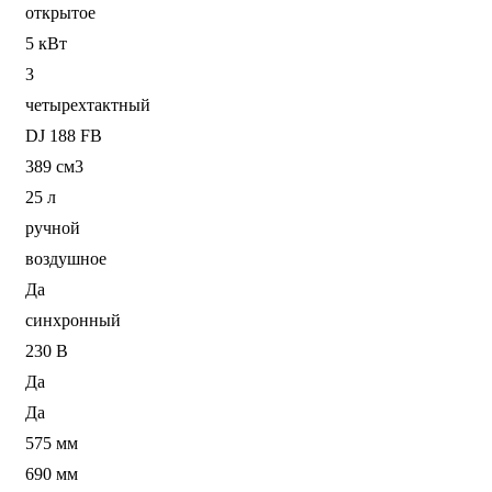
открытое
5 кВт
3
четырехтактный
DJ 188 FB
389 см3
25 л
ручной
воздушное
Да
синхронный
230 В
Да
Да
575 мм
690 мм