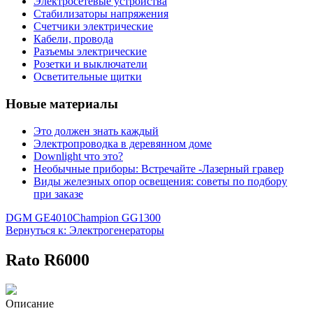
Электросетевые устройства
Стабилизаторы напряжения
Счетчики электрические
Кабели, провода
Разъемы электрические
Розетки и выключатели
Осветительные щитки
Новые материалы
Это должен знать каждый
Электропроводка в деревянном доме
Downlight что это?
Необычные приборы: Встречайте -Лазерный гравер
Виды железных опор освещения: советы по подбору
при заказе
DGM GE4010
Champion GG1300
Вернуться к: Электрогенераторы
Rato R6000
Описание