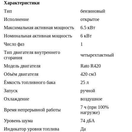
Характеристики
Тип
бензиновый
Исполнение
открытое
Максимальная активная мощность
6.5 кВт
Номинальная активная мощность
6 кВт
Число фаз
1
Тип двигателя внутреннего
четырехтактный
сгорания
Модель двигателя
Rato R420
Объём двигателя
420 см3
Ёмкость топливного бака
25 л
Запуск
ручной
Охлаждение
воздушное
7 ч (при 100%
Время непрерывной работы
нагрузке)
Уровень шума
74 дБА
Индикатор уровня топлива
Да