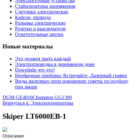
Электросетевые устройства
Стабилизаторы напряжения
Счетчики электрические
Кабели, провода
Разъемы электрические
Розетки и выключатели
Осветительные щитки
Новые материалы
Это должен знать каждый
Электропроводка в деревянном доме
Downlight что это?
Необычные приборы: Встречайте -Лазерный гравер
Виды железных опор освещения: советы по подбору
при заказе
DGM GE4010
Champion GG1300
Вернуться к: Электрогенераторы
Skiper LT6000EB-1
Описание