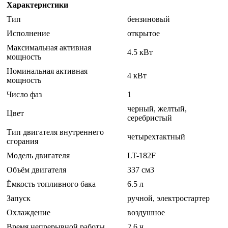
Характеристики
Тип
бензиновый
Исполнение
открытое
Максимальная активная
4.5 кВт
мощность
Номинальная активная
4 кВт
мощность
Число фаз
1
черный, желтый,
Цвет
серебристый
Тип двигателя внутреннего
четырехтактный
сгорания
Модель двигателя
LT-182F
Объём двигателя
337 см3
Ёмкость топливного бака
6.5 л
Запуск
ручной, электростартер
Охлаждение
воздушное
Время непрерывной работы
2.6 ч