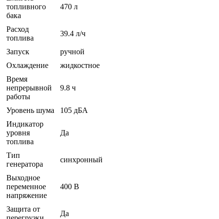
топливного
470 л
бака
Расход
39.4 л/ч
топлива
Запуск
ручной
Охлаждение
жидкостное
Время
непрерывной
9.8 ч
работы
Уровень шума
105 дБА
Индикатор
уровня
Да
топлива
Тип
синхронный
генератора
Выходное
переменное
400 В
напряжение
Защита от
Да
перегрузки