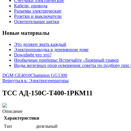
Счетчики электрические
Кабели, провода
Разъемы электрические
Розетки и выключатели
Осветительные щитки
Новые материалы
Это должен знать каждый
Электропроводка в деревянном доме
Downlight что это?
Необычные приборы: Встречайте -Лазерный гравер
Виды железных опор освещения: советы по подбору при 
DGM GE4010
Champion GG1300
Вернуться к: Электрогенераторы
ТСС АД-150С-Т400-1РКМ11
Описание
Характеристики
Тип
дизельный