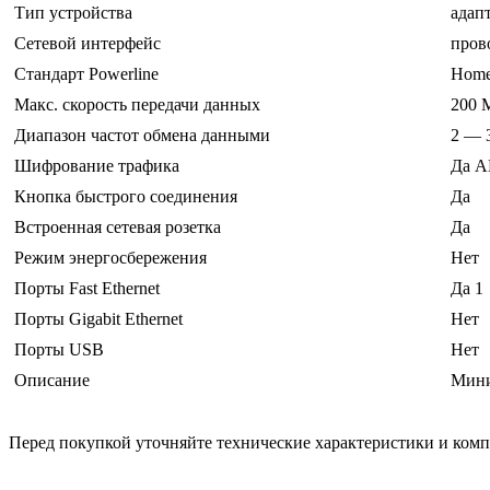
Тип устройства
адап
Сетевой интерфейс
пров
Стандарт Powerline
Home
Макс. скорость передачи данных
200 
Диапазон частот обмена данными
2 — 
Шифрование трафика
Да A
Кнопка быстрого соединения
Да
Встроенная сетевая розетка
Да
Режим энергосбережения
Нет
Порты Fast Ethernet
Да 1
Порты Gigabit Ethernet
Нет
Порты USB
Нет
Описание
Мини
Перед покупкой уточняйте технические характеристики и ком