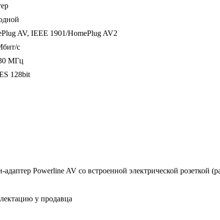
тер
одной
Plug AV, IEEE 1901/HomePlug AV2
Мбит/с
30 МГц
ES 128bit
-адаптер Powerline AV со встроенной электрической розеткой (pa
плектацию у продавца