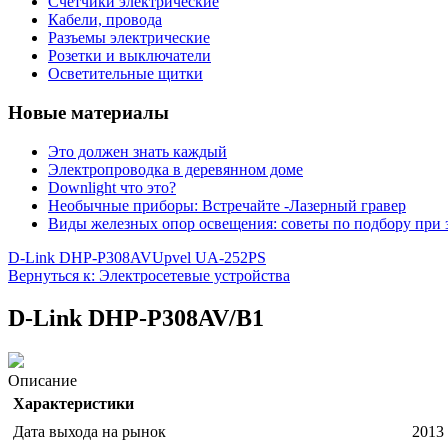
Счетчики электрические
Кабели, провода
Разъемы электрические
Розетки и выключатели
Осветительные щитки
Новые материалы
Это должен знать каждый
Электропроводка в деревянном доме
Downlight что это?
Необычные приборы: Встречайте -Лазерный гравер
Виды железных опор освещения: советы по подбору при 
D-Link DHP-P308AV
Upvel UA-252PS
Вернуться к: Электросетевые устройства
D-Link DHP-P308AV/B1
Описание
Характеристики
Дата выхода на рынок
2013 