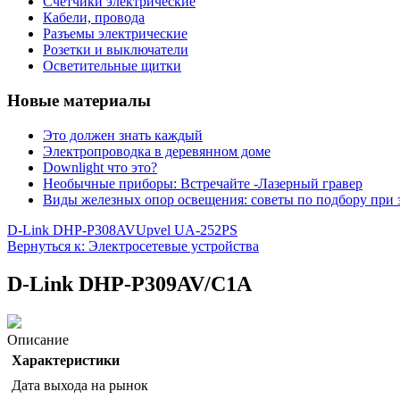
Счетчики электрические
Кабели, провода
Разъемы электрические
Розетки и выключатели
Осветительные щитки
Новые материалы
Это должен знать каждый
Электропроводка в деревянном доме
Downlight что это?
Необычные приборы: Встречайте -Лазерный гравер
Виды железных опор освещения: советы по подбору при 
D-Link DHP-P308AV
Upvel UA-252PS
Вернуться к: Электросетевые устройства
D-Link DHP-P309AV/C1A
Описание
Характеристики
Дата выхода на рынок