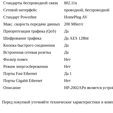
Стандарты беспроводной связи
802.11n
Сетевой интерфейс
проводной, беспроводной
Стандарт Powerline
HomePlug AV
Макс. скорость передачи данных
200 Мбит/с
Приоритезация трафика (QoS)
Да
Шифрование трафика
Да AES 128bit
Кнопка быстрого соединения
Да
Встроенная сетевая розетка
Да
Фильтр помех
Нет
Режим энергосбережения
Нет
Порты Fast Ethernet
Да 1
Порты Gigabit Ethernet
Нет
Описание
HP-2002APn является устрой
Перед покупкой уточняйте технические характеристики и ком