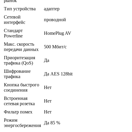
рынок
Тип устройства
адаптер
Сетевой
проводной
интерфейс
Стандарт
HomePlug AV
Powerline
Макс. скорость
500 Мбит/с
передачи данных
Приоритезация
Да
трафика (QoS)
Шифрование
Да AES 128bit
трафика
Кнопка быстрого
Нет
соединения
Встроенная
Нет
сетевая розетка
Фильтр помех
Нет
Режим
Да 85 %
энергосбережения