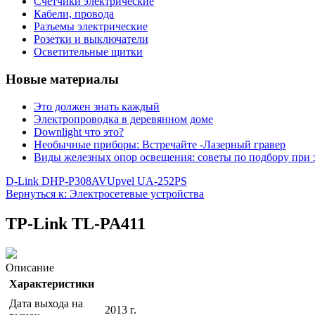
Счетчики электрические
Кабели, провода
Разъемы электрические
Розетки и выключатели
Осветительные щитки
Новые материалы
Это должен знать каждый
Электропроводка в деревянном доме
Downlight что это?
Необычные приборы: Встречайте -Лазерный гравер
Виды железных опор освещения: советы по подбору при 
D-Link DHP-P308AV
Upvel UA-252PS
Вернуться к: Электросетевые устройства
TP-Link TL-PA411
Описание
Характеристики
Дата выхода на
2013 г.