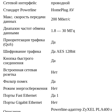
Сетевой интерфейс
проводной
Стандарт Powerline
HomePlug AV
Макс. скорость передачи
200 Мбит/с
данных
Диапазон частот обмена
1.8 — 30 МГц
данными
Приоритезация трафика
Да
(QoS)
Шифрование трафика
Да AES 128bit
Кнопка быстрого
Да
соединения
Встроенная сетевая
Нет
розетка
Фильтр помех
Да
Режим энергосбережения
Нет
Порты Fast Ethernet
Да 1
Порты Gigabit Ethernet
Нет
Powerline-адаптер ZyXEL PLA400 
Описание