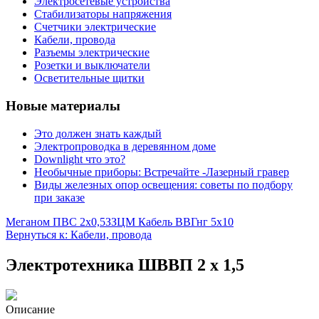
Электросетевые устройства
Стабилизаторы напряжения
Счетчики электрические
Кабели, провода
Разъемы электрические
Розетки и выключатели
Осветительные щитки
Новые материалы
Это должен знать каждый
Электропроводка в деревянном доме
Downlight что это?
Необычные приборы: Встречайте -Лазерный гравер
Виды железных опор освещения: советы по подбору
при заказе
Меганом ПВС 2х0,5
ЗЗЦМ Кабель ВВГнг 5х10
Вернуться к: Кабели, провода
Электротехника ШВВП 2 х 1,5
Описание