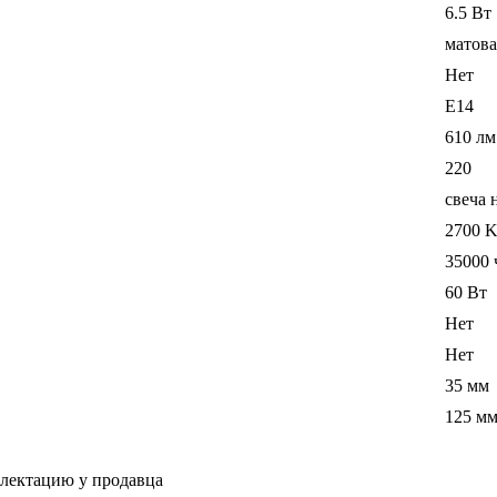
6.5 Вт
матова
Нет
E14
610 лм
220
свеча 
2700 
35000 
60 Вт
Нет
Нет
35 мм
125 м
плектацию у продавца