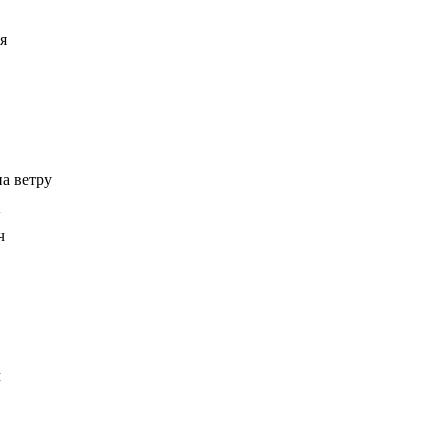
я
на ветру
K
ч
м