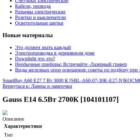
Счетчики электрические
Кабели, провода
Разъемы электрические
Розетки и выключатели
Осветительные щитки
Новые материалы
Это должен знать каждый
Электропроводка в деревянном доме
Downlight что это?
Необычные приборы: Встречайте -Лазерный гравер
Виды железных опор освещения: советы по подбору при 
SmartBuy A60 E27 7 Вт 3000 К [SBL-A60-07-30K-E27-N]
КОСМОС
Вернуться к: Лампы и лампочки
Gauss E14 6.5Вт 2700К [104101107]
Описание
Характеристики
Тип