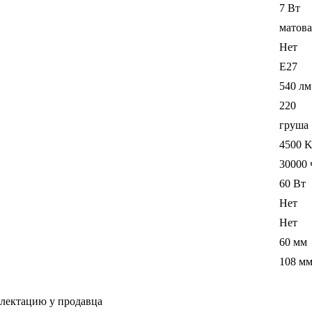
7 Вт
матова
Нет
E27
540 лм
220
груша
4500 
30000 
60 Вт
Нет
Нет
60 мм
108 м
плектацию у продавца