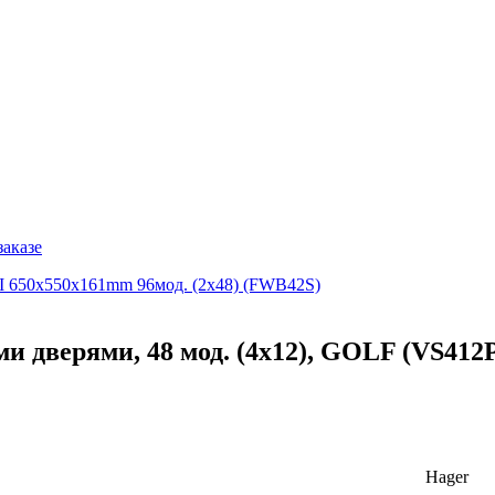
заказе
 II 650х550х161mm 96мод. (2х48) (FWB42S)
и дверями, 48 мод. (4х12), GOLF (VS412
Hager