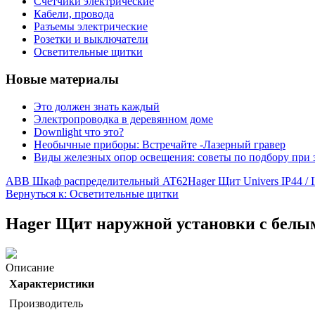
Счетчики электрические
Кабели, провода
Разъемы электрические
Розетки и выключатели
Осветительные щитки
Новые материалы
Это должен знать каждый
Электропроводка в деревянном доме
Downlight что это?
Необычные приборы: Встречайте -Лазерный гравер
Виды железных опор освещения: советы по подбору при 
ABB Шкаф распределительный AT62
Hager Щит Univers IP44 /
Вернуться к: Осветительные щитки
Hager Щит наружной установки с белым
Описание
Характеристики
Производитель