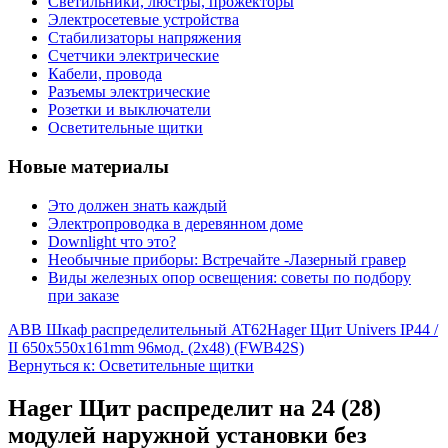
Светильники, люстры, прожекторы
Электросетевые устройства
Стабилизаторы напряжения
Счетчики электрические
Кабели, провода
Разъемы электрические
Розетки и выключатели
Осветительные щитки
Новые материалы
Это должен знать каждый
Электропроводка в деревянном доме
Downlight что это?
Необычные приборы: Встречайте -Лазерный гравер
Виды железных опор освещения: советы по подбору
при заказе
ABB Шкаф распределительный AT62
Hager Щит Univers IP44 /
II 650х550х161mm 96мод. (2х48) (FWB42S)
Вернуться к: Осветительные щитки
Hager Щит распределит на 24 (28)
модулей наружной установки без