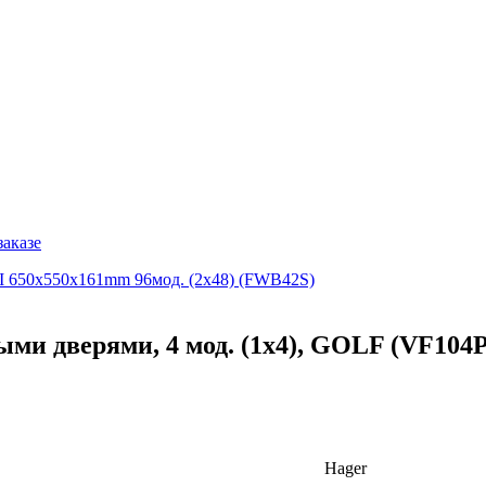
заказе
 II 650х550х161mm 96мод. (2х48) (FWB42S)
ыми дверями, 4 мод. (1х4), GOLF (VF104
Hager