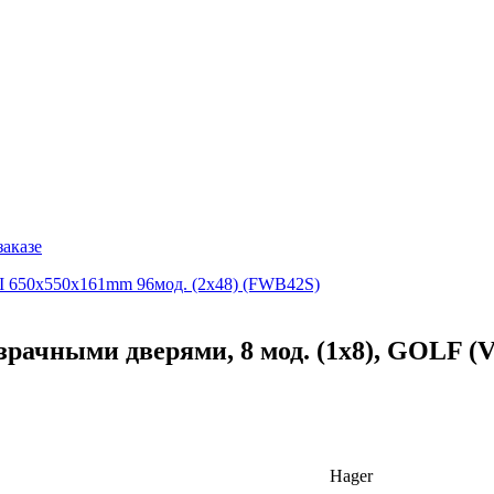
заказе
 II 650х550х161mm 96мод. (2х48) (FWB42S)
зрачными дверями, 8 мод. (1х8), GOLF (
Hager