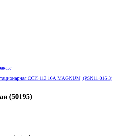
заказе
 стационарная ССИ-113 16А MAGNUM, (PSN11-016-3)
я (50195)