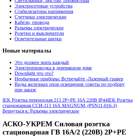
Светильники, люстры, прожекторы
Электросетевые устройства
Стабилизаторы напряжения
Счетчики электрические
Кабели, провода
Разъемы электрические
Розетки и выключатели
Осветительные щитки
Новые материалы
Это должен знать каждый
Электропроводка в деревянном доме
Downlight что это?
Необычные приборы: Встречайте -Лазерный гравер
Виды железных опор освещения: советы по подбору
при заказе
IEK Розетка переносная 213 2P+PE 16A 220В IP44
IEK Розетка
стационарная ССИ-113 16А MAGNUM, (PSN11-016-3)
Вернуться к: Разъемы электрические
АСКО-УКРЕМ Силовая розетка
стационарная ГВ 16А/2 (220В) 2Р+РЕ