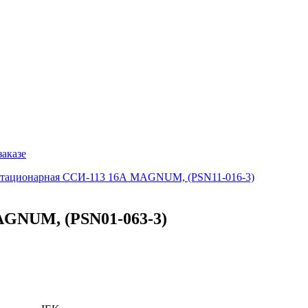
заказе
 стационарная ССИ-113 16А MAGNUM, (PSN11-016-3)
AGNUM, (PSN01-063-3)