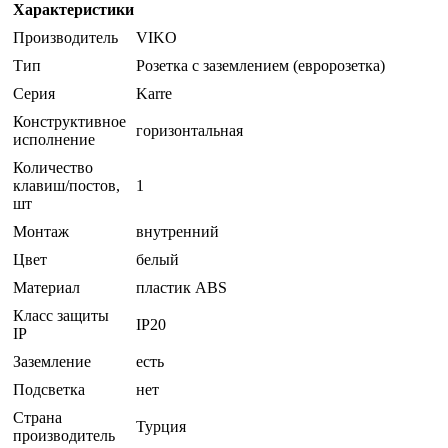
Характеристики
Производитель
VIKO
Тип
Розетка с заземлением (евророзетка)
Серия
Karre
Конструктивное
горизонтальная
исполнение
Количество
клавиш/постов,
1
шт
Монтаж
внутренний
Цвет
белый
Материал
пластик ABS
Класс защиты
IP20
IP
Заземление
есть
Подсветка
нет
Страна
Турция
производитель