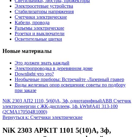
Светильники, люстры, прожекторы
Электросетевые устройства
Стабилизаторы напряжения
Счетчики электрические
Кабели, провода
Разъемы электрические
Розетки и выключатели
Осветительные щитки
Новые материалы
Это должен знать каждый
Электропроводка в деревянном доме
Downlight что это?
Необычные приборы: Встречайте -Лазерный гравер
Виды железных опор освещения: советы по подбору
при заказе
NiK 2303 АП2 1110, 5(60)А, 3ф, однотарифный
ABB Счетчик
электроэнергии с ЖК-дисплеем, 1ф. kWh#A41 313-100
(2CMA170504R1000)
Вернуться к: Счетчики электрические
NiK 2303 АРК1Т 1101 5(10)А, 3ф,