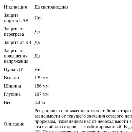
Индикация
Да светодиодная
Защита
Нет
портов USB
Защита от
Да
перегрева
Защита от КЗ
Да
Защита от
повышения
Да
напряжения
Пульт ДУ
Нет
Высота
139 мм
Ширина
186 мм
Глубина
197 мм
Вес
4.4 кг
Регулировка напряжения в этих стабилизатора
зависимости от текущего значения сетевого на
прорывом, избавившим нас от необходимости 
Описание
этих стабилизаторов — комбинированный. В ди
3%. Если же сетевое напряжение падает ниже 14