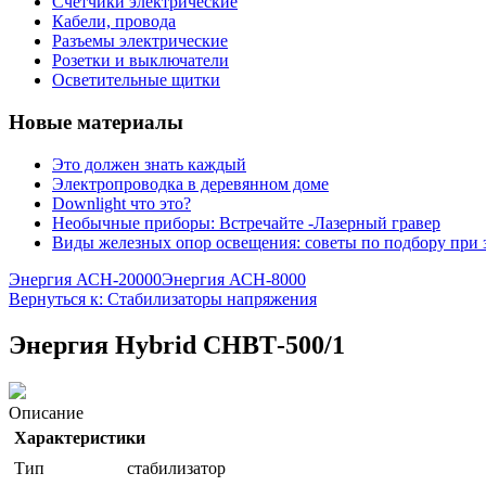
Счетчики электрические
Кабели, провода
Разъемы электрические
Розетки и выключатели
Осветительные щитки
Новые материалы
Это должен знать каждый
Электропроводка в деревянном доме
Downlight что это?
Необычные приборы: Встречайте -Лазерный гравер
Виды железных опор освещения: советы по подбору при 
Энергия АСН-20000
Энергия АСН-8000
Вернуться к: Стабилизаторы напряжения
Энергия Нybrid CНВТ-500/1
Описание
Характеристики
Тип
стабилизатор