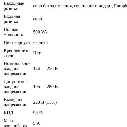
Выходные
евро без заземления, советский стандарт, Europl
розетки
Входная
евро
розетка
Полная
500 VA
мощность
Цвет корпуса
черный
Крепление к
Нет
стене
Номинальное
входное
144 — 256 В
напряжение
Допустимое
входное
105 — 280 В
напряжение
Выходное
220 В (±3%)
напряжение
КПД
98 %
Макс.
5 А
входной ток