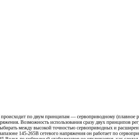
х происходит по двум принципам — сервоприводному (плавное р
пряжения. Возможность использования сразу двух принципов ре
выбирать между высокой точностью сервоприводных и расшире
апазоне 145-265В сетевого напряжения он работает по сервопр
5 Вольт, то гибридный стабилизатор не отключается, как сделал