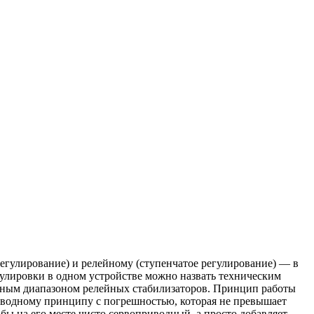
егулирование) и релейному (ступенчатое регулирование) — в
гулировки в одном устройстве можно назвать техническим
нным диапазоном релейных стабилизаторов. Принцип работы
иводному принципу с погрешностью, которая не превышает
 бы на его месте чисто сервоприводный, а просто добавляет