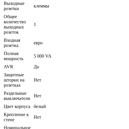
Выходные
клеммы
розетки
Общее
количество
1
выходных
розеток
Входная
евро
розетка
Полная
5 000 VA
мощность
AVR
Да
Защитные
шторки на
Нет
розетках
Раздельные
Нет
выключатели
Цвет корпуса
белый
Крепление к
Нет
стене
Номинальное