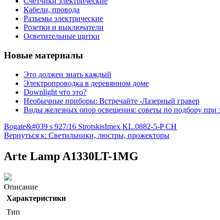
Счетчики электрические
Кабели, провода
Разъемы электрические
Розетки и выключатели
Осветительные щитки
Новые материалы
Это должен знать каждый
Электропроводка в деревянном доме
Downlight что это?
Необычные приборы: Встречайте -Лазерный гравер
Виды железных опор освещения: советы по подбору при 
Bogate&#039 s 927/16 Strotskis
Imex KL.0882-5-P CH
Вернуться к: Светильники, люстры, прожекторы
Arte Lamp A1330LT-1MG
Описание
Характеристики
Тип