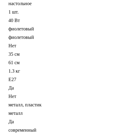
настольное
1 шт.
40 Вт
фиолетовый
фиолетовый
Нет
35 см
61 см
1.3 кг
E27
Да
Нет
металл, пластик
металл
Да
современный