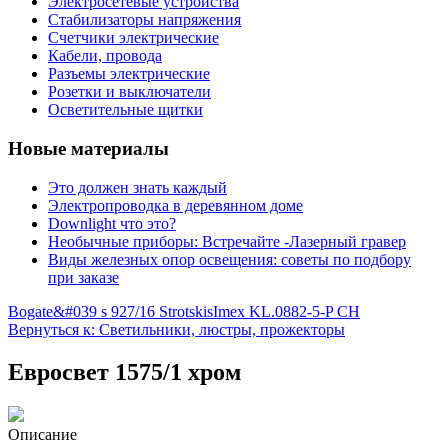
Электросетевые устройства
Стабилизаторы напряжения
Счетчики электрические
Кабели, провода
Разъемы электрические
Розетки и выключатели
Осветительные щитки
Новые материалы
Это должен знать каждый
Электропроводка в деревянном доме
Downlight что это?
Необычные приборы: Встречайте -Лазерный гравер
Виды железных опор освещения: советы по подбору
при заказе
Bogate&#039 s 927/16 Strotskis
Imex KL.0882-5-P CH
Вернуться к: Светильники, люстры, прожекторы
Евросвет 1575/1 хром
Описание