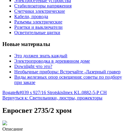
Электросетевые устройства
Стабилизаторы напряжения
Счетчики электрические
Кабели, провода
Разъемы электрические
Розетки и выключатели
Осветительные щитки
Новые материалы
Это должен знать каждый
Электропроводка в деревянном доме
Downlight что это?
Необычные приборы: Встречайте -Лазерный гравер
Виды железных опор освещения: советы по подбору
при заказе
Bogate&#039 s 927/16 Strotskis
Imex KL.0882-5-P CH
Вернуться к: Светильники, люстры, прожекторы
Евросвет 2735/2 хром
Описание