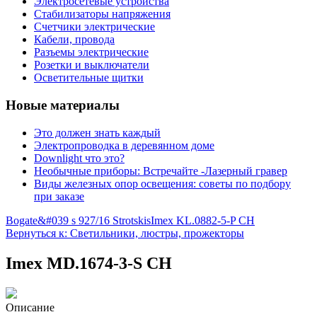
Электросетевые устройства
Стабилизаторы напряжения
Счетчики электрические
Кабели, провода
Разъемы электрические
Розетки и выключатели
Осветительные щитки
Новые материалы
Это должен знать каждый
Электропроводка в деревянном доме
Downlight что это?
Необычные приборы: Встречайте -Лазерный гравер
Виды железных опор освещения: советы по подбору
при заказе
Bogate&#039 s 927/16 Strotskis
Imex KL.0882-5-P CH
Вернуться к: Светильники, люстры, прожекторы
Imex MD.1674-3-S CH
Описание