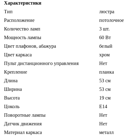
Характеристики
Тип
люстра
Расположение
потолочное
Количество ламп
3 шт.
Мощность лампы
60 Вт
Цвет плафонов, абажура
белый
Цвет каркаса
хром
Пульт дистанционного управления
Нет
Крепление
планка
Длина
53 см
Ширина
53 см
Высота
19 см
Цоколь
E14
Поворотные лампы
Нет
Датчик движения
Нет
Материал каркаса
металл