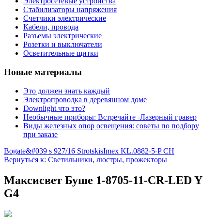
Электросетевые устройства
Стабилизаторы напряжения
Счетчики электрические
Кабели, провода
Разъемы электрические
Розетки и выключатели
Осветительные щитки
Новые материалы
Это должен знать каждый
Электропроводка в деревянном доме
Downlight что это?
Необычные приборы: Встречайте -Лазерный гравер
Виды железных опор освещения: советы по подбору
при заказе
Bogate&#039 s 927/16 Strotskis
Imex KL.0882-5-P CH
Вернуться к: Светильники, люстры, прожекторы
Максисвет Буше 1-8705-11-CR-LED Y
G4