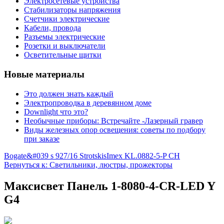
Электросетевые устройства
Стабилизаторы напряжения
Счетчики электрические
Кабели, провода
Разъемы электрические
Розетки и выключатели
Осветительные щитки
Новые материалы
Это должен знать каждый
Электропроводка в деревянном доме
Downlight что это?
Необычные приборы: Встречайте -Лазерный гравер
Виды железных опор освещения: советы по подбору
при заказе
Bogate&#039 s 927/16 Strotskis
Imex KL.0882-5-P CH
Вернуться к: Светильники, люстры, прожекторы
Максисвет Панель 1-8080-4-CR-LED Y
G4