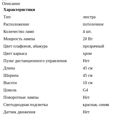
Описание
Характеристики
Тип
люстра
Расположение
потолочное
Количество ламп
4 шт.
Мощность лампы
20 Вт
Цвет плафонов, абажура
прозрачный
Цвет каркаса
хром
Пульт дистанционного управления
Нет
Длина
45 см
Ширина
45 см
Высота
10 см
Цоколь
G4
Поворотные лампы
Нет
Светодиодная подсветка
красная, синяя
Датчик движения
Нет