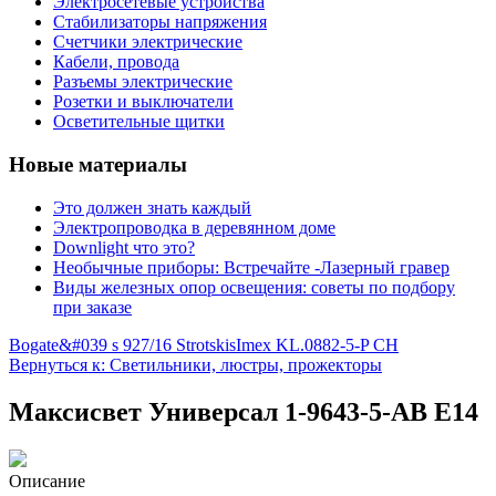
Электросетевые устройства
Стабилизаторы напряжения
Счетчики электрические
Кабели, провода
Разъемы электрические
Розетки и выключатели
Осветительные щитки
Новые материалы
Это должен знать каждый
Электропроводка в деревянном доме
Downlight что это?
Необычные приборы: Встречайте -Лазерный гравер
Виды железных опор освещения: советы по подбору
при заказе
Bogate&#039 s 927/16 Strotskis
Imex KL.0882-5-P CH
Вернуться к: Светильники, люстры, прожекторы
Максисвет Универсал 1-9643-5-AB E14
Описание