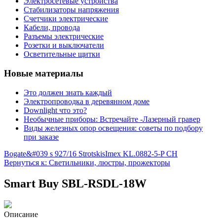
Электросетевые устройства
Стабилизаторы напряжения
Счетчики электрические
Кабели, провода
Разъемы электрические
Розетки и выключатели
Осветительные щитки
Новые материалы
Это должен знать каждый
Электропроводка в деревянном доме
Downlight что это?
Необычные приборы: Встречайте -Лазерный гравер
Виды железных опор освещения: советы по подбору
при заказе
Bogate&#039 s 927/16 Strotskis
Imex KL.0882-5-P CH
Вернуться к: Светильники, люстры, прожекторы
Smart Buy SBL-RSDL-18W
Описание