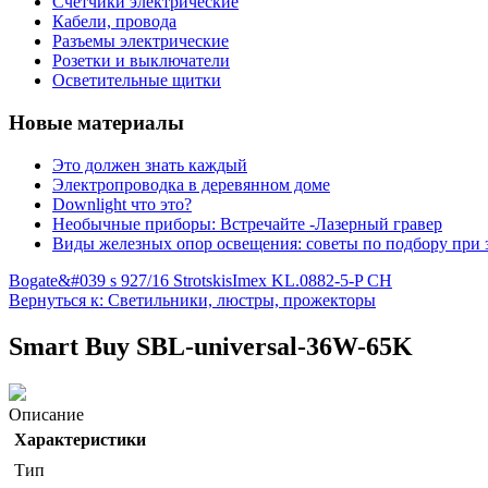
Счетчики электрические
Кабели, провода
Разъемы электрические
Розетки и выключатели
Осветительные щитки
Новые материалы
Это должен знать каждый
Электропроводка в деревянном доме
Downlight что это?
Необычные приборы: Встречайте -Лазерный гравер
Виды железных опор освещения: советы по подбору при 
Bogate&#039 s 927/16 Strotskis
Imex KL.0882-5-P CH
Вернуться к: Светильники, люстры, прожекторы
Smart Buy SBL-universal-36W-65K
Описание
Характеристики
Тип